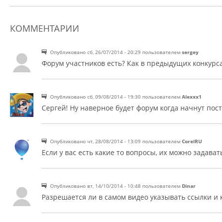
КОММЕНТАРИИ
Опубликовано сб, 26/07/2014 - 20:29 пользователем
sergey
Постоянная ссылка (Permalink)
Форум участников есть? Как в предыдущих конкурса
Опубликовано сб, 09/08/2014 - 19:30 пользователем
Alexxx1
Постоянная ссылка (Permalink)
Сергей! Ну наверное будет форум когда начнут посту
Опубликовано чт, 28/08/2014 - 13:09 пользователем
CorelRU
Постоянная ссылка (Permalink)
Если у вас есть какие то вопросы, их можно задават
Опубликовано вт, 14/10/2014 - 10:48 пользователем
Dinar
Постоянная ссылка (Permalink)
Разрешается ли в самом видео указывать ссылки и