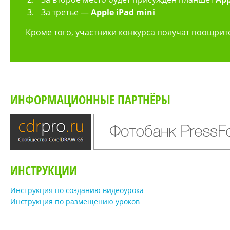
За третье —
Apple iPad mini
Кроме того, участники конкурса получат поощрите
ИНФОРМАЦИОННЫЕ ПАРТНЁРЫ
ИНСТРУКЦИИ
Инструкция по созданию видеоурока
Инструкция по размещению уроков