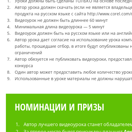
Уроки должны быть сделаны ТОЛЬКО на основе последни
Автор урока должен скачать (если не является владел
продукта на русском языке с сайта http://www.corel.com/
Видеоурок не должен быть длиннее 60 минут
Минимальная длина видеоурока — 5 минут
Видеоурок должен быть на русском языке или на англий
Автор урока дает согласие на использование урока компа
работы, прошедшие отбор, в итоге будут опубликованы н
ограничений
Автор обязуется не публиковать видеоуроки, предостав
конкурса
Один автор может предоставить любое количество урок
Использованные в уроке материалы не должны нарушать
НОМИНАЦИИ И ПРИЗЫ
Автор лучшего видеоурока станет обладател
За второе место будет присужден планшет
App