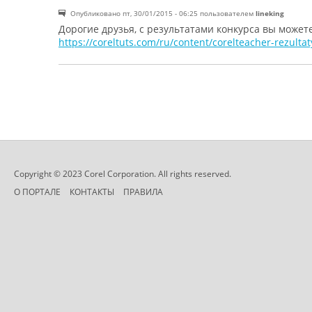
Опубликовано пт, 30/01/2015 - 06:25 пользователем
lineking
Постоянная ссылка (Permalink)
Дорогие друзья, с результатами конкурса вы может
https://coreltuts.com/ru/content/corelteacher-rezulta
Copyright © 2023 Corel Corporation. All rights reserved.
О ПОРТАЛЕ
КОНТАКТЫ
ПРАВИЛА