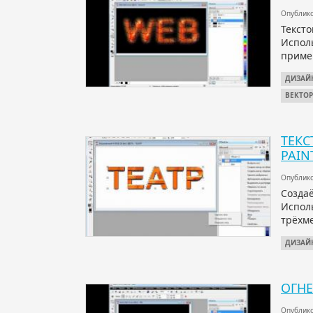
Опублико
Тексто
Исполь
приме
ДИЗАЙ
ВЕКТО
ТЕКС
PAIN
Опублико
Созда
Испол
трёхм
ДИЗАЙ
ОГНЕ
Опублико