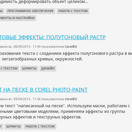
одимость деформировать объект целиком...
ТЫ
ПРОГРАММНОЕ ОБЕСПЕЧЕНИЕ
РАБОТА С ТЕКСТОМ
УМЕНТЫ И НАСТРОЙКИ
ТОВЫЕ ЭФФЕКТЫ: ПОЛУТОНОВЫЙ РАСТР
вано вс, 08/09/2013 - 11:49 пользователем
CorelRU
азование текста с созданием эффекта полутонового растра в в
 зигзагообразных кривых, окружностей.
 С ТЕКСТОМ
ШРИФТЫ
ДИЗАЙН
Т НА ПЕСКЕ В COREL PHOTO-PAINT
вано вт, 09/04/2013 - 11:36 пользователем
CorelRU
м текст "написанный на песке". Используем маски, работаем с
чными цветовыми моделями, применяем эффекты из группы
ерных эффектов и текструных эффектов.
Н
ШРИФТЫ
РАБОТА С ТЕКСТОМ