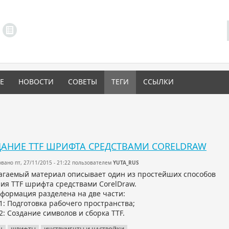
LINKS MENU
Е
НОВОСТИ
СОВЕТЫ
ТЕГИ
ССЫЛКИ
АНИЕ TTF ШРИФТА СРЕДСТВАМИ CORELDRAW
вано пт, 27/11/2015 - 21:22 пользователем
YUTA_RUS
агаемый материал описывает один из простейших способов
ия TTF шрифта средствами CorelDraw.
формация разделена на две части:
1: Подготовка рабочего пространства;
2: Создание символов и сборка TTF.