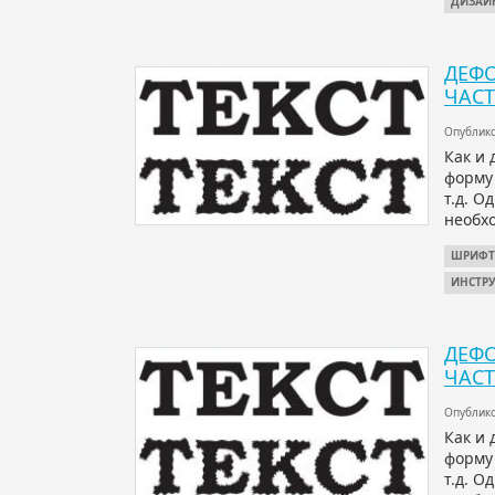
ДИЗАЙ
ДЕФО
ЧАСТ
Опублико
Как и 
форму
т.д. О
необхо
ШРИФ
ИНСТР
ДЕФО
ЧАСТ
Опублико
Как и 
форму
т.д. О