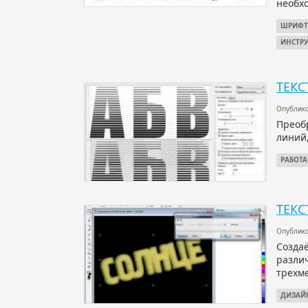
необх
ШРИФ
ИНСТР
ТЕКС
Опублико
Преобр
линий,
РАБОТА
ТЕКС
Опублико
Создаё
разли
трехм
ДИЗАЙ