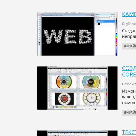
КАМЕ
Опублико
Созда
непра
ДИЗАЙ
СОЗД
COR
Опублико
Измен
кален
помощ
ДИЗАЙ
ТЕКС