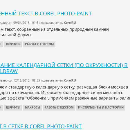
ННЫЙ ТЕКСТ В COREL PHOTO-PAINT
вано вт, 09/04/2013 - 01:51 пользователем
CorelRU
ём текст, собранный из отдельных природный камней
вильной формы.
Н
ШРИФТЫ
РАБОТА С ТЕКСТОМ
АНИЕ КАЛЕНДАРНОЙ СЕТКИ (ПО ОКРУЖНОСТИ) В
ELDRAW
вано ср, 12/12/2012 - 08:55 пользователем
CorelRU
яем стандартную календарную сетку, размещая блоки месяцев
даря по окружности. Искажаем календарные сетки месяцев с
ью эффекта "Оболочка", применяем различные варианты зали
Н
ШРИФТЫ
МАКРОСЫ
РАБОТА С ТЕКСТОМ
ИНСТРУМЕНТЫ И НАСТРОЙКИ
Т В СЕТКЕ В COREL PHOTO-PAINT