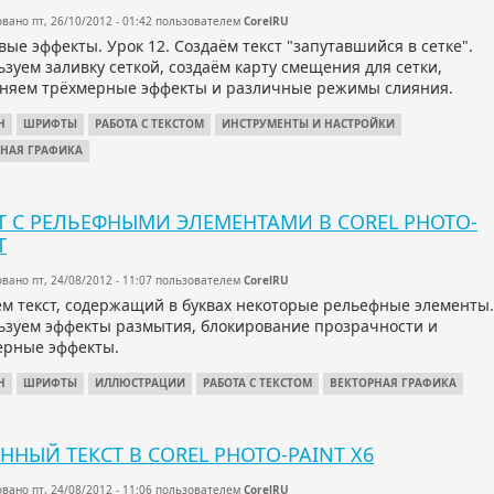
вано пт, 26/10/2012 - 01:42 пользователем
CorelRU
вые эффекты. Урок 12. Создаём текст "запутавшийся в сетке".
зуем заливку сеткой, создаём карту смещения для сетки,
няем трёхмерные эффекты и различные режимы слияния.
Н
ШРИФТЫ
РАБОТА С ТЕКСТОМ
ИНСТРУМЕНТЫ И НАСТРОЙКИ
РНАЯ ГРАФИКА
Т С РЕЛЬЕФНЫМИ ЭЛЕМЕНТАМИ В COREL PHOTO-
T
вано пт, 24/08/2012 - 11:07 пользователем
CorelRU
ём текст, содержащий в буквах некоторые рельефные элементы.
ьзуем эффекты размытия, блокирование прозрачности и
ерные эффекты.
Н
ШРИФТЫ
ИЛЛЮСТРАЦИИ
РАБОТА С ТЕКСТОМ
ВЕКТОРНАЯ ГРАФИКА
ННЫЙ ТЕКСТ В COREL PHOTO-PAINT X6
вано пт, 24/08/2012 - 11:06 пользователем
CorelRU