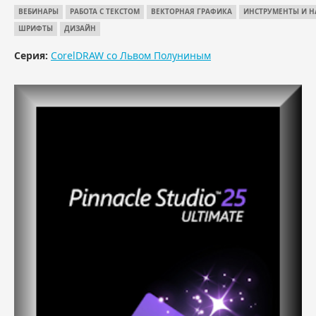
ВЕБИНАРЫ
РАБОТА С ТЕКСТОМ
ВЕКТОРНАЯ ГРАФИКА
ИНСТРУМЕНТЫ И Н
ШРИФТЫ
ДИЗАЙН
Серия:
CorelDRAW со Львом Полуниным