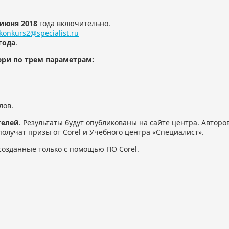
 июня 2018
года включительно.
konkurs2@specialist.ru
года
.
юри по трем параметрам:
лов.
телей
. Результаты будут опубликованы на сайте центра. Авторо
олучат призы от Corel и Учебного центра «Специалист».
созданные только с помощью ПО Corel.