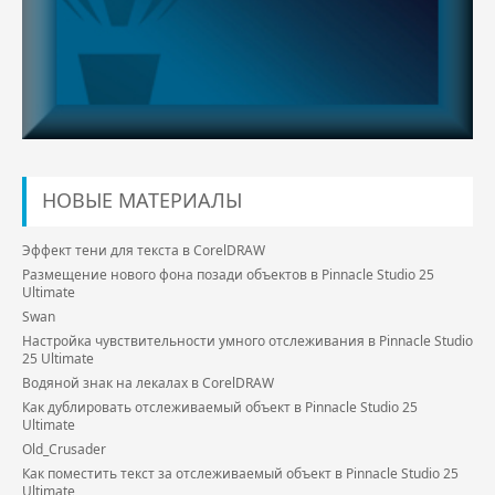
НОВЫЕ МАТЕРИАЛЫ
Эффект тени для текста в CorelDRAW
Размещение нового фона позади объектов в Pinnacle Studio 25
Ultimate
Swan
Настройка чувствительности умного отслеживания в Pinnacle Studio
25 Ultimate
Водяной знак на лекалах в CorelDRAW
Как дублировать отслеживаемый объект в Pinnacle Studio 25
Ultimate
Old_Crusader
Как поместить текст за отслеживаемый объект в Pinnacle Studio 25
Ultimate