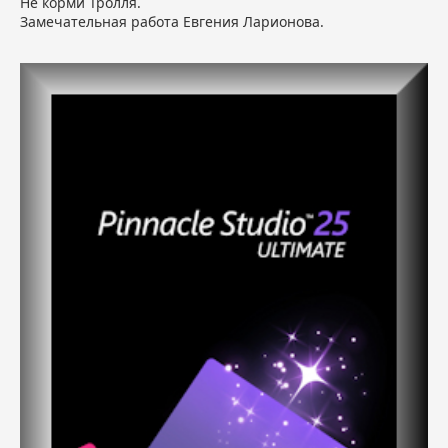
Не корми Тролля.
Замечательная работа Евгения Ларионова.