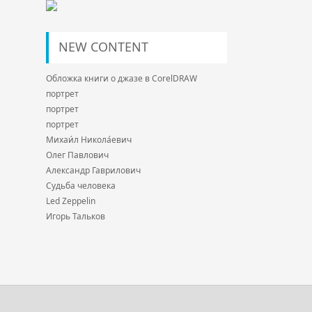
NEW CONTENT
Обложка книги о джазе в CorelDRAW
портрет
портрет
портрет
Михаи́л Никола́евич
Олег Павлович
Александр Гаврилович
Судьба человека
Led Zeppelin
Игорь Тальков