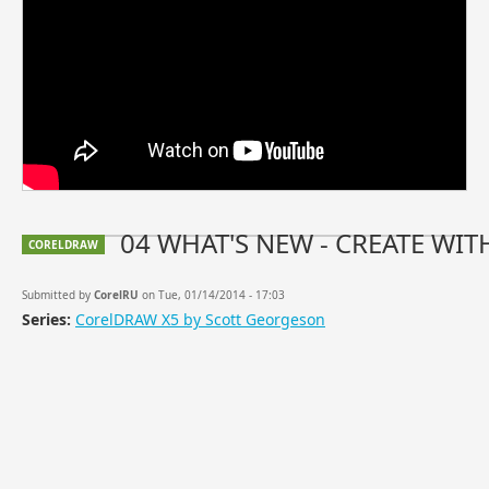
04 WHAT'S NEW - CREATE WI
CORELDRAW
Submitted by
CorelRU
on Tue, 01/14/2014 - 17:03
Series:
CorelDRAW X5 by Scott Georgeson