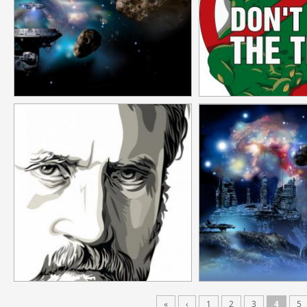
«
‹
1
2
3
4
5